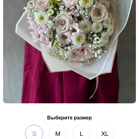
Выберите размер
S
M
L
XL