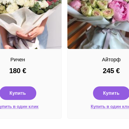
Ричен
Айторф
180
€
245
€
Купить
Купить
упить в один клик
Купить в один кл