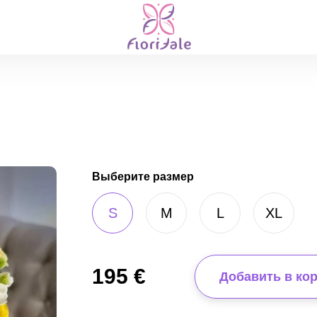
Выберите размер
S
M
L
XL
195
€
Добавить в ко