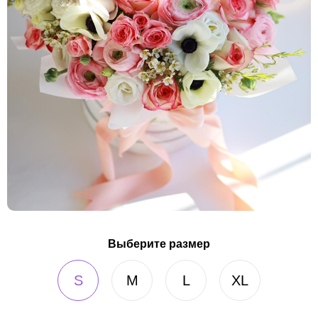
Выберите размер
S
M
L
XL