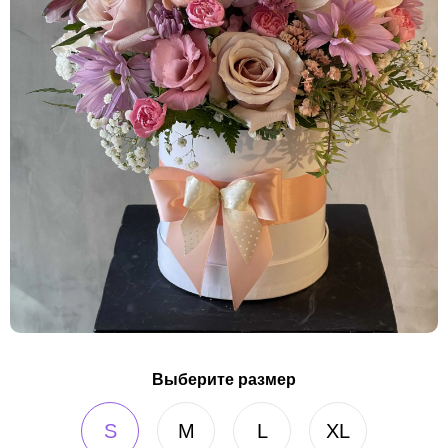
Выберите размер
S
M
L
XL